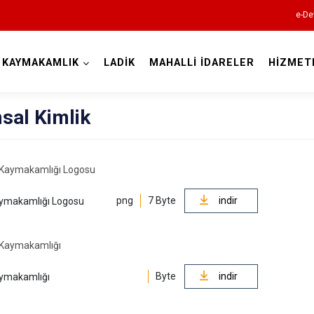
e-De
KAYMAKAMLIK
LADİK
MAHALLİ İDARELER
HİZMET
Samsun
sal Kimlik
19 Mayıs
png
7 Byte
indir
Kaymakamlığı Logosu
Alaçam
Asarcık
Ayvacık
Byte
indir
aymakamlığı
Bafra