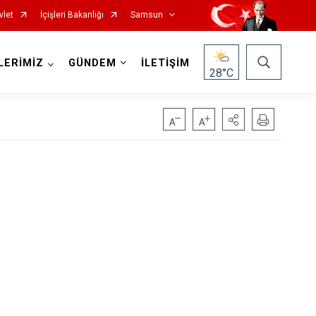
vlet
İçişleri Bakanlığı
Samsun
LERİMİZ
GÜNDEM
İLETİŞİM
28
°C
Salıpazarı
Tekkeköy
Terme
Vezirköprü
Yakakent